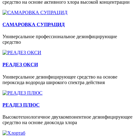
средство на основе активного хлора высокой концентрации
САМАРОВКА СУПРАЦИД
Универсальное профессиональное дезинфицирующие
средство
РЕАДЕЗ ОКСИ
Универсальное дезинфицирующее средство на основе
пероксида водорода широкого спектра действия
РЕАДЕЗ ПЛЮС
Высокотехнологичное двухкомпонентное дезинфицирующее
средство на основе диоксида хлора