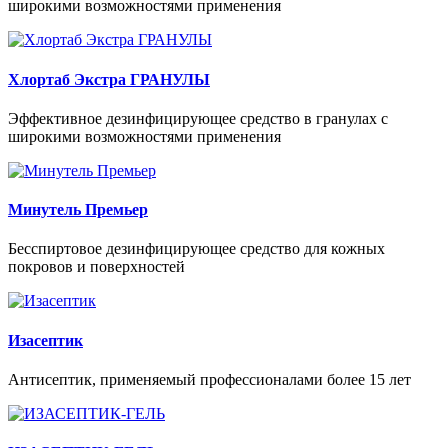
широкими возможностями применения
Хлортаб Экстра ГРАНУЛЫ
Эффективное дезинфицирующее средство в гранулах с
широкими возможностями применения
Минутель Премьер
Беcспиртовое дезинфицирующее средство для кожных
покровов и поверхностей
Изасептик
Антисептик, применяемый профессионалами более 15 лет