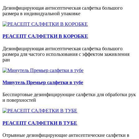
Дезинфицирующая антисептическая салфетка большого
размера в индивидуальной упаковке
РЕАСЕПТ САЛФЕТКИ В КОРОБКЕ
Дезинфицирующая антисептическая салфетка большого
размера для частого использования с эффектом заживления
ран
Минутель Премьер салфетки в тубе
Бесспиртовые дезинфицирующие салфетки для обработки рук
и поверхностей
РЕАСЕПТ САЛФЕТКИ В ТУБЕ
Отрывные дезинфицирующие антисептические салфетки в