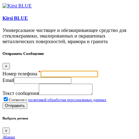
Kirsi BLUE
Универсальное чистящее и обезжиривающее средство для
стеклокерамики, эмалированных и окрашенных
металлических поверхностей, мрамора и гранита
Отправить Сообщение
×
*
Номер телефона
Email
Текст сообщения
Согласен с
политикой обработки персональных данных
Отправить
Выбрать регион
×
Абакан