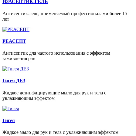
ИЗАСЕПТИК-ГЕЛЬ
Антисептик-гель, применяемый профессионалами более 15
лет
РЕАСЕПТ
Антисептик для частого использования с эффектом
заживления ран
Гигея ДЕЗ
Жидкое дезинфицирующие мыло для рук и тела с
увлажняющим эффектом
Гигея
Жидкое мыло для рук и тела с увлажняющим эффектом