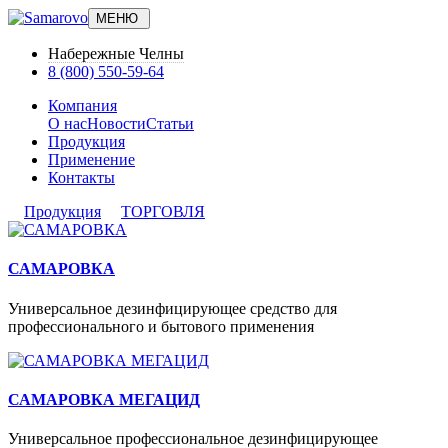
МЕНЮ
Набережные Челны
8 (800) 550-59-64
Компания
О нас
Новости
Статьи
Продукция
Применение
Контакты
Продукция
ТОРГОВЛЯ
САМАРОВКА
Универсальное дезинфицирующее средство для
профессионального и бытового применения
САМАРОВКА МЕГАЦИД
Универсальное профессиональное дезинфицирующее