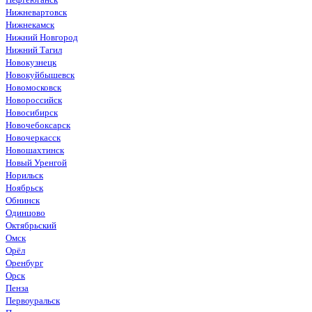
Нижневартовск
Нижнекамск
Нижний Новгород
Нижний Тагил
Новокузнецк
Новокуйбышевск
Новомосковск
Новороссийск
Новосибирск
Новочебоксарск
Новочеркасск
Новошахтинск
Новый Уренгой
Норильск
Ноябрьск
Обнинск
Одинцово
Октябрьский
Омск
Орёл
Оренбург
Орск
Пенза
Первоуральск