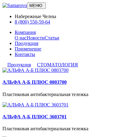
МЕНЮ
Набережные Челны
8 (800) 550-59-64
Компания
О нас
Новости
Статьи
Продукция
Применение
Контакты
Продукция
СТОМАТОЛОГИЯ
АЛЬФА А-Б ПЛЮС 0803700
Пластиковая антибактериальная тележка
АЛЬФА А-Б ПЛЮС 3603701
Пластиковая антибактериальная тележка