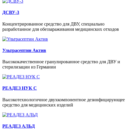
ДСВУ-3
Концентрированное средство для ДВУ, специально
разработанное для обеззараживания медицинских отходов
Ультрасептин Актив
Высококачественное гранулированное средство для ДВУ и
стерилизации из Германии
РЕАДЕЗ НУК С
Высокотехнологичное двухкомпонентное дезинфицирующее
средство для медицинских изделий
РЕАДЕЗ АЛЬД