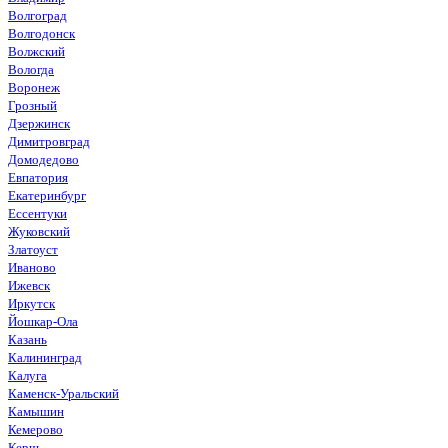
Волгоград
Волгодонск
Волжский
Вологда
Воронеж
Грозный
Дзержинск
Димитровград
Домодедово
Евпатория
Екатеринбург
Ессентуки
Жуковский
Златоуст
Иваново
Ижевск
Иркутск
Йошкар-Ола
Казань
Калининград
Калуга
Каменск-Уральский
Камышин
Кемерово
Керчь