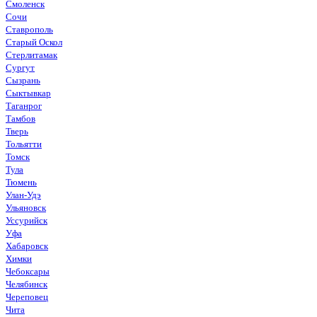
Смоленск
Сочи
Ставрополь
Старый Оскол
Стерлитамак
Сургут
Сызрань
Сыктывкар
Таганрог
Тамбов
Тверь
Тольятти
Томск
Тула
Тюмень
Улан-Удэ
Ульяновск
Уссурийск
Уфа
Хабаровск
Химки
Чебоксары
Челябинск
Череповец
Чита