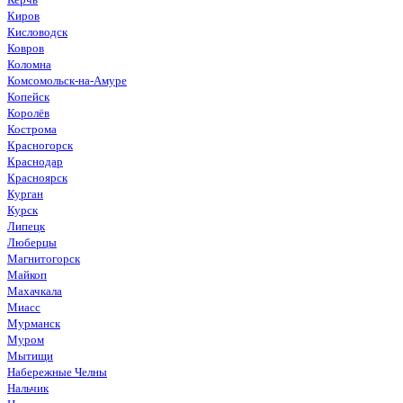
Киров
Кисловодск
Ковров
Коломна
Комсомольск-на-Амуре
Копейск
Королёв
Кострома
Красногорск
Краснодар
Красноярск
Курган
Курск
Липецк
Люберцы
Магнитогорск
Майкоп
Махачкала
Миасс
Мурманск
Муром
Мытищи
Набережные Челны
Нальчик