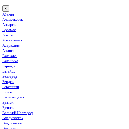
×
Абакан
Альметьевск
Ангарск
Арзамас
Артём
Архангельск
Астрахань
Ачинск
Балаково
Балашиха
Барнаул
Батайск
Белгород
Бердск
Березники
Бийск
Благовещенск
Братск
Брянск
Великий Новгород
Владивосток
Владикавказ
Владимир