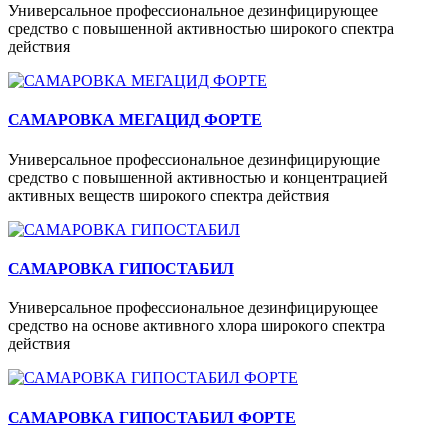
Универсальное профессиональное дезинфицирующее
средство с повышенной активностью широкого спектра
действия
САМАРОВКА МЕГАЦИД ФОРТЕ
Универсальное профессиональное дезинфицирующие
средство с повышенной активностью и концентрацией
активных веществ широкого спектра действия
САМАРОВКА ГИПОСТАБИЛ
Универсальное профессиональное дезинфицирующее
средство на основе активного хлора широкого спектра
действия
САМАРОВКА ГИПОСТАБИЛ ФОРТЕ