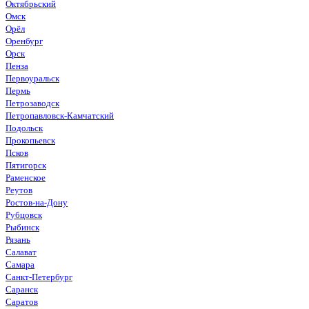
Октябрьский
Омск
Орёл
Оренбург
Орск
Пенза
Первоуральск
Пермь
Петрозаводск
Петропавловск-Камчатский
Подольск
Прокопьевск
Псков
Пятигорск
Раменское
Реутов
Ростов-на-Дону
Рубцовск
Рыбинск
Рязань
Салават
Самара
Санкт-Петербург
Саранск
Саратов