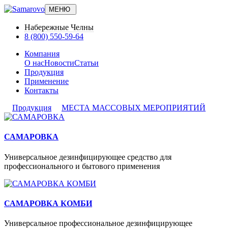
МЕНЮ
Набережные Челны
8 (800) 550-59-64
Компания
О нас
Новости
Статьи
Продукция
Применение
Контакты
Продукция
МЕСТА МАССОВЫХ МЕРОПРИЯТИЙ
САМАРОВКА
Универсальное дезинфицирующее средство для
профессионального и бытового применения
САМАРОВКА КОМБИ
Универсальное профессиональное дезинфицирующее