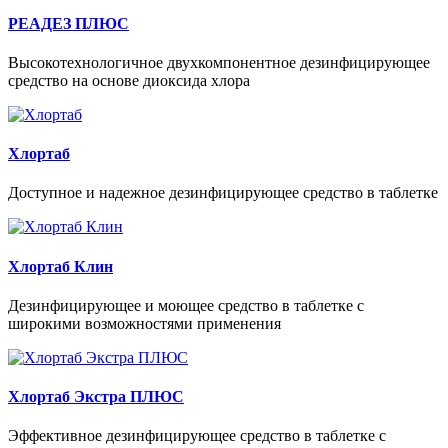
РЕАДЕЗ ПЛЮС
Высокотехнологичное двухкомпонентное дезинфицирующее
средство на основе диоксида хлора
Хлортаб
Доступное и надежное дезинфицирующее средство в таблетке
Хлортаб Клин
Дезинфицирующее и моющее средство в таблетке с
широкими возможностями применения
Хлортаб Экстра ПЛЮС
Эффективное дезинфицирующее средство в таблетке с