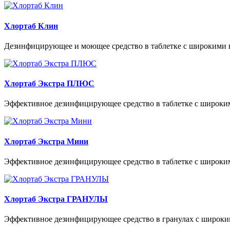
Хлортаб Клин
Дезинфицирующее и моющее средство в таблетке с широкими
Хлортаб Экстра ПЛЮС
Эффективное дезинфицирующее средство в таблетке с широк
Хлортаб Экстра Мини
Эффективное дезинфицирующее средство в таблетке с широк
Хлортаб Экстра ГРАНУЛЫ
Эффективное дезинфицирующее средство в гранулах с широк