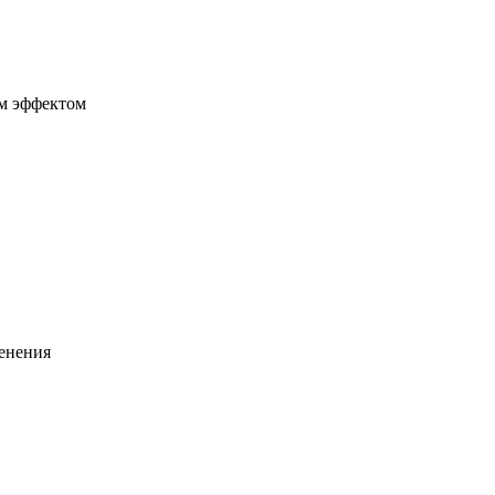
м эффектом
енения