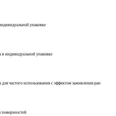
индивидуальной упаковке
а в индивидуальной упаковке
 для частого использования с эффектом заживления ран
и поверхностей