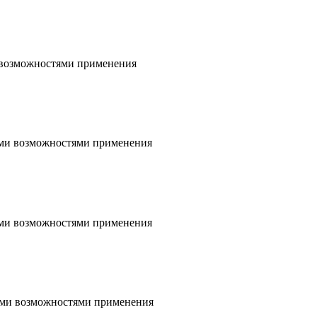
 возможностями применения
ими возможностями применения
ими возможностями применения
ими возможностями применения