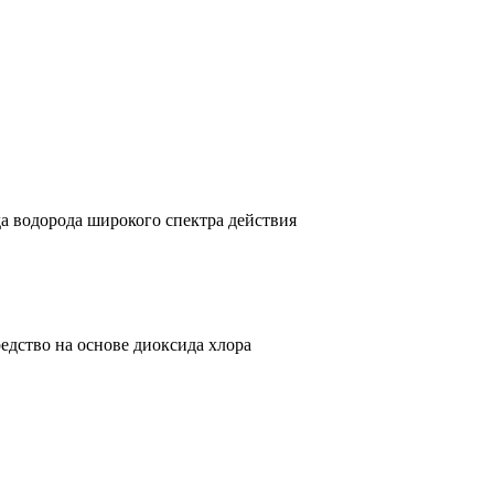
а водорода широкого спектра действия
дство на основе диоксида хлора