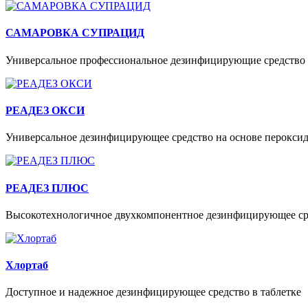
САМАРОВКА СУПРАЦИД
Универсальное профессиональное дезинфицирующие средство
РЕАДЕЗ ОКСИ
Универсальное дезинфицирующее средство на основе пероксид
РЕАДЕЗ ПЛЮС
Высокотехнологичное двухкомпонентное дезинфицирующее сре
Хлортаб
Доступное и надежное дезинфицирующее средство в таблетке