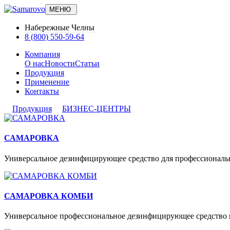
МЕНЮ
Набережные Челны
8 (800) 550-59-64
Компания
О нас
Новости
Статьи
Продукция
Применение
Контакты
Продукция
БИЗНЕС-ЦЕНТРЫ
САМАРОВКА
Универсальное дезинфицирующее средство для профессиональ
САМАРОВКА КОМБИ
Универсальное профессиональное дезинфицирующее средство 