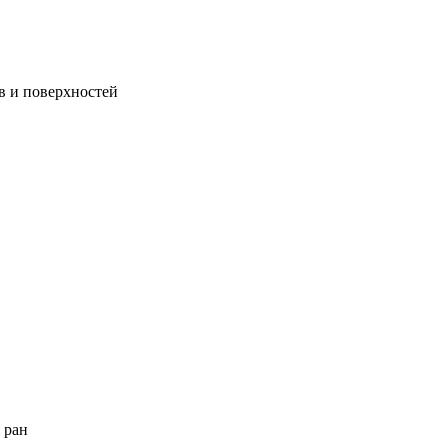
в и поверхностей
 ран