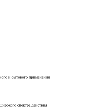
ного и бытового применения
широкого спектра действия