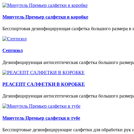
Минутель Премьер салфетки в коробке
Бесспиртовая дезинфицирующая салфетка большого размера в 
Септизол
Дезинфицирующая антисептическая салфетка большого размер
РЕАСЕПТ САЛФЕТКИ В КОРОБКЕ
Дезинфицирующая антисептическая салфетка большого размера
Минутель Премьер салфетки в тубе
Бесспиртовые дезинфицирующие салфетки для обработки рук 