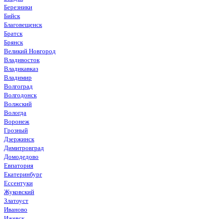
Березники
Бийск
Благовещенск
Братск
Брянск
Великий Новгород
Владивосток
Владикавказ
Владимир
Волгоград
Волгодонск
Волжский
Вологда
Воронеж
Грозный
Дзержинск
Димитровград
Домодедово
Евпатория
Екатеринбург
Ессентуки
Жуковский
Златоуст
Иваново
Ижевск