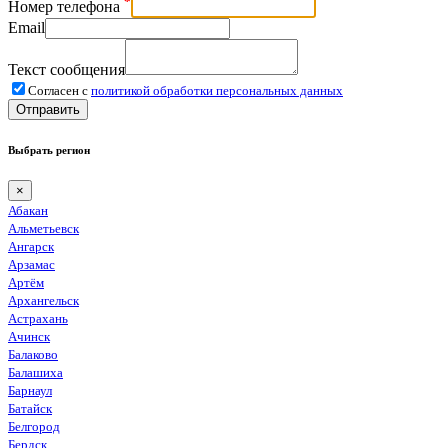
*
Номер телефона
Email
Текст сообщения
Согласен с
политикой обработки персональных данных
Отправить
Выбрать регион
×
Абакан
Альметьевск
Ангарск
Арзамас
Артём
Архангельск
Астрахань
Ачинск
Балаково
Балашиха
Барнаул
Батайск
Белгород
Бердск