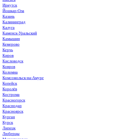
Иркутск
Йошкар-Ола
Казань
Калининград
Калуга
Каменск-Уральский
Камышин
Кемерово
Керчь
Киров
Кисловодск
Ковров
Коломна
Комсомольск-на-Амуре
Копейск
Королёв
Кострома
Красногорск
Краснодар
Красноярск
Курган
Курск
Липецк
Люберцы