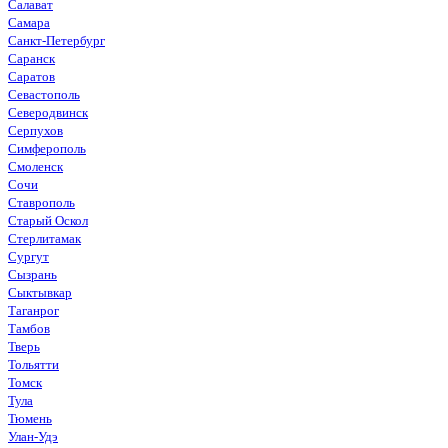
Салават
Самара
Санкт-Петербург
Саранск
Саратов
Севастополь
Северодвинск
Серпухов
Симферополь
Смоленск
Сочи
Ставрополь
Старый Оскол
Стерлитамак
Сургут
Сызрань
Сыктывкар
Таганрог
Тамбов
Тверь
Тольятти
Томск
Тула
Тюмень
Улан-Удэ