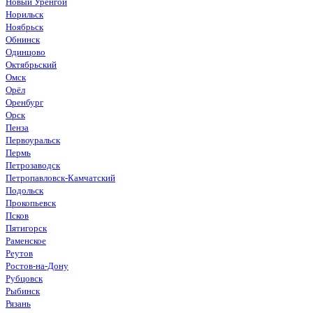
Новый Уренгой
Норильск
Ноябрьск
Обнинск
Одинцово
Октябрьский
Омск
Орёл
Оренбург
Орск
Пенза
Первоуральск
Пермь
Петрозаводск
Петропавловск-Камчатский
Подольск
Прокопьевск
Псков
Пятигорск
Раменское
Реутов
Ростов-на-Дону
Рубцовск
Рыбинск
Рязань