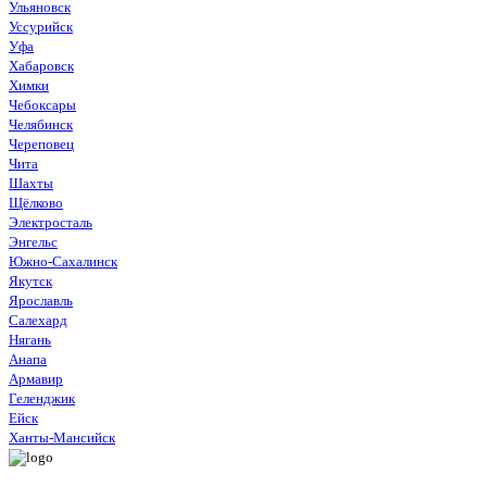
Ульяновск
Уссурийск
Уфа
Хабаровск
Химки
Чебоксары
Челябинск
Череповец
Чита
Шахты
Щёлково
Электросталь
Энгельс
Южно-Сахалинск
Якутск
Ярославль
Салехард
Нягань
Анапа
Армавир
Геленджик
Ейск
Ханты-Мансийск