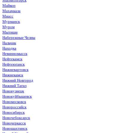
Магнитогорск
Майкоп
Махачкала
Миасс
Мурманск
Муром
Мытищи
Набережные Челны
Нальчик
Находка
Невинномысск
Нефтекамск
Нефтеюганск
Нижневартовск
Нижнекамск
Нижний Новгород
Нижний Тагил
Новокузнецк
Новокуйбышевск
Новомосковск
Новороссийск
Новосибирск
Новочебоксарск
Новочеркасск
Новошахтинск