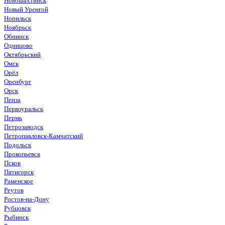
Новошахтинск
Новый Уренгой
Норильск
Ноябрьск
Обнинск
Одинцово
Октябрьский
Омск
Орёл
Оренбург
Орск
Пенза
Первоуральск
Пермь
Петрозаводск
Петропавловск-Камчатский
Подольск
Прокопьевск
Псков
Пятигорск
Раменское
Реутов
Ростов-на-Дону
Рубцовск
Рыбинск