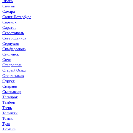
Рязань
Салават
Самара
Санкт-Петербург
Саранск
Саратов
Севастополь
Северодвинск
Серпухов
Симферополь
Смоленск
Сочи
Ставрополь
Старый Оскол
Стерлитамак
Сургут
Сызрань
Сыктывкар
Таганрог
Тамбов
Тверь
Тольятти
Томск
Тула
Тюмень