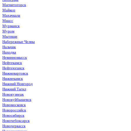
Магнитогорск
Майкоп
Махачкала
Миасс
Мурманск
Муром
Мытищи
Набережные Челны
Нальчик
Находка
Невинномысск
Нефтекамск
Нефтеюганск
Нижневартовск
Нижнекамск
Нижний Новгород
Нижний Тагил
Новокузнецк
Новокуйбышевск
Новомосковск
Новороссийск
Новосибирск
Новочебоксарск
Новочеркасск