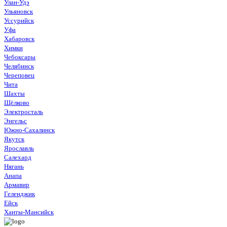
Улан-Удэ
Ульяновск
Уссурийск
Уфа
Хабаровск
Химки
Чебоксары
Челябинск
Череповец
Чита
Шахты
Щёлково
Электросталь
Энгельс
Южно-Сахалинск
Якутск
Ярославль
Салехард
Нягань
Анапа
Армавир
Геленджик
Ейск
Ханты-Мансийск