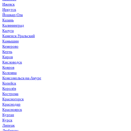
Ижевск
Иркутск
Йошкар-Ола
Казань
Калининград
Калуга
Каменск-Уральский
Камышин
Кемерово
Керчь
Киров
Кисловодск
Ковров
Коломна
Комсомольск-на-Амуре
Копейск
Королёв
Кострома
Красногорск
Краснодар
Красноярск
Курган
Курск
Липецк
Люберцы