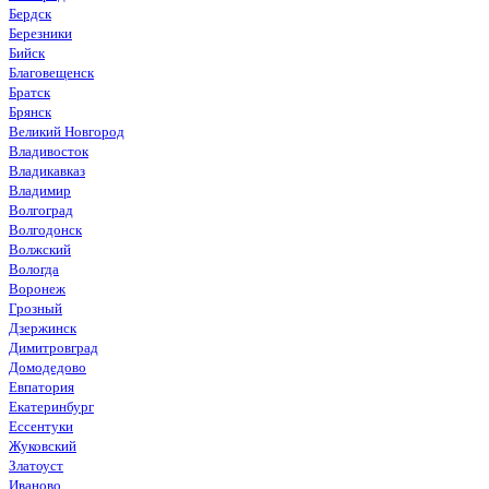
Бердск
Березники
Бийск
Благовещенск
Братск
Брянск
Великий Новгород
Владивосток
Владикавказ
Владимир
Волгоград
Волгодонск
Волжский
Вологда
Воронеж
Грозный
Дзержинск
Димитровград
Домодедово
Евпатория
Екатеринбург
Ессентуки
Жуковский
Златоуст
Иваново